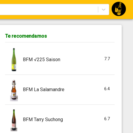
Te recomendamos
7.7
BFM √225 Saison
6.4
BFM La Salamandre
6.7
BFM Tarry Suchong