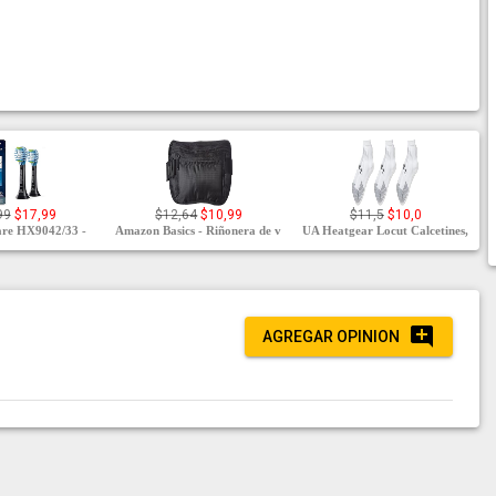
99
$17,99
$12,64
$10,99
$11,5
$10,0
care HX9042/33 -
Amazon Basics - Riñonera de v
UA Heatgear Locut Calcetines,
AGREGAR OPINION