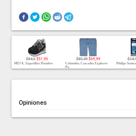
$84,0
$51,95
$80,49
$69,99
$24,
Ml574, Zapatillas Hombre
Columbia Cascades Explorer
Philips Soni
Pa
Opiniones