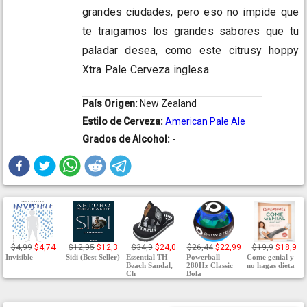
grandes ciudades, pero eso no impide que
te traigamos los grandes sabores que tu
paladar desea, como este citrusy hoppy
Xtra Pale Cerveza inglesa.
País Origen:
New Zealand
Estilo de Cerveza:
American Pale Ale
Grados de Alcohol:
-
$4,99
$4,74
$12,95
$12,3
$34,9
$24,0
$26,44
$22,99
$19,9
$18,9
Invisible
Sidi (Best Seller)
Essential TH
Powerball
Come genial y
Beach Sandal,
280Hz Classic
no hagas dieta
Ch
Bola