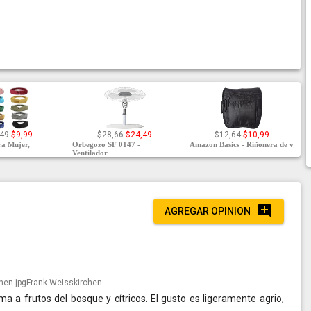
,49
$9,99
$28,66
$24,49
$12,64
$10,99
ra Mujer,
Orbegozo SF 0147 -
Amazon Basics - Riñonera de v
Ventilador
AGREGAR OPINION
Frank Weisskirchen
ma a frutos del bosque y cítricos. El gusto es ligeramente agrio,