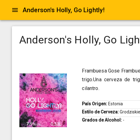
Anderson's Holly, Go Lightly!
Anderson's Holly, Go Ligh
Frambuesa Gose Frambuesa
trigo.Una cerveza de tri
cilantro.
País Origen:
Estonia
Estilo de Cerveza:
Grodziski
Grados de Alcohol:
-