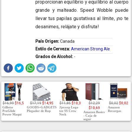
proporcionan equilibrio y equilibrio al cuerpo
grande y malteado. Speed Wobble puede
llevar tus papilas gustativas al límite, ¡no te
desanimes, relájate y disfruta!
País Origen:
Canada
Estilo de Cerveza:
American Strong Ale
Grados de Alcohol:
-
$16,99
$16,5
$17,19
$14,95
$11,85
$10,3
$12,29
$0,02
$0,02
Gillette
GOODS+GADGETS
Jjecorp Logo
Amazon
$10,69
ProGlide
Plegador de Rop
tee SS Crew
Recargas
Amazon Basics
Power Maqui
Neck
- Caja de
segur