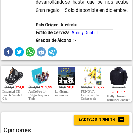
desarrollándose hasta que se nos acabe.
Gran regalo ... Solo disponible en diciembre.
País Origen:
Australia
Estilo de Cerveza:
Abbey Dubbel
Grados de Alcohol:
-
$34,9
$24,0
$14,94
$12,99
$0,0
$0,0
$22,99
$19,99
$137,94
Essential TH
AnCoSoo 14
La última
FUNOVA
$119,95
Beach Sandal,
Pulgadas para
secuencia
Lanzador de
Helly Hansen
Ch
Todo
Cohetes de
Dubliner Jacket
AGREGAR OPINION
Opiniones