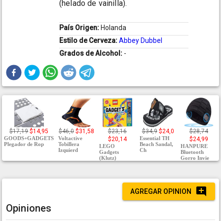
(helado de vainilla).
País Origen:
Holanda
Estilo de Cerveza:
Abbey Dubbel
Grados de Alcohol:
-
$17,19
$14,95
$46,0
$31,58
$23,16
$34,9
$24,0
$28,74
GOODS+GADGETS
Voltactive
Essential TH
$20,14
$24,99
Plegador de Rop
Tobillera
Beach Sandal,
LEGO
HANPURE
Izquierd
Ch
Gadgets
Bluetooth
(Klutz)
Gorro Invie
AGREGAR OPINION
Opiniones