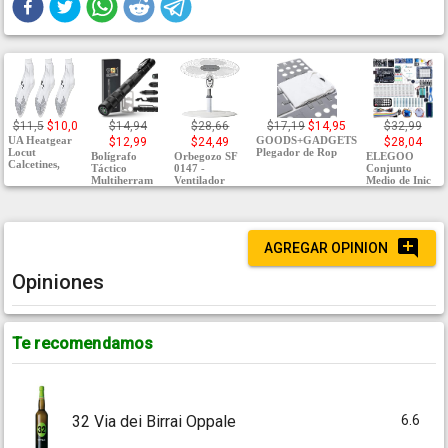
$11,5
$10,0
$14,94
$28,66
$17,19
$14,95
$32,99
UA Heatgear
GOODS+GADGETS
$12,99
$24,49
$28,04
Locut
Plegador de Rop
Bolígrafo
Orbegozo SF
ELEGOO
Calcetines,
Táctico
0147 -
Conjunto
Multiherram
Ventilador
Medio de Inic
AGREGAR OPINION
Opiniones
Te recomendamos
6.6
32 Via dei Birrai Oppale