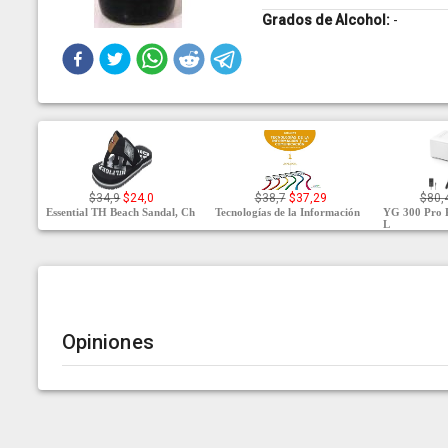
Grados de Alcohol:
-
$34,9
$24,0
$38,7
$37,29
$80,
Essential TH Beach Sandal, Ch
Tecnologías de la Información
YG 300 Pro 
L
Opiniones