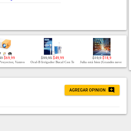
49
$69,99
$99,95
$49,99
$19,9
$18,9
Proyector, Vamvo
Oral-B Irrigador Bucal Con Te
Julia está bien (Grandes nove
AGREGAR OPINION