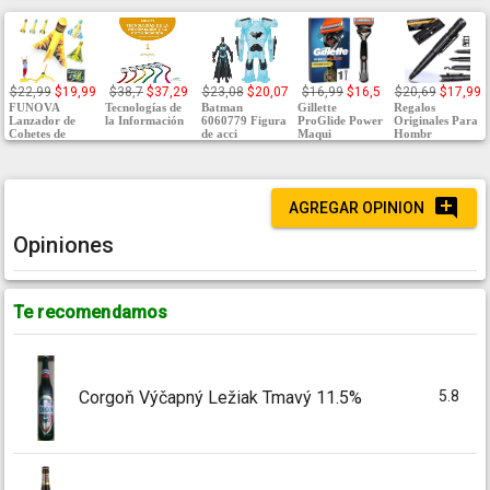
$22,99
$19,99
$38,7
$37,29
$23,08
$20,07
$16,99
$16,5
$20,69
$17,99
FUNOVA
Tecnologías de
Batman
Gillette
Regalos
Lanzador de
la Información
6060779 Figura
ProGlide Power
Originales Para
Cohetes de
de acci
Maqui
Hombr
AGREGAR OPINION
Opiniones
Te recomendamos
5.8
Corgoň Výčapný Ležiak Tmavý 11.5%