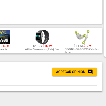
,0
$0,0
$41,99
$35,69
$14,83
$12,9
cuencia
Willful Smartwatch,Reloj Inte
GOODS+GADGETS Colador
de coci
AGREGAR OPINION