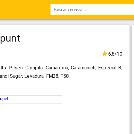
Buscar cerveza...
punt
6.8/10
ts: Pilsen, Carapils, Caraaroma, Caramunich, Especial B,
Candi Sugar; Levadura: FM28, T58.
upel