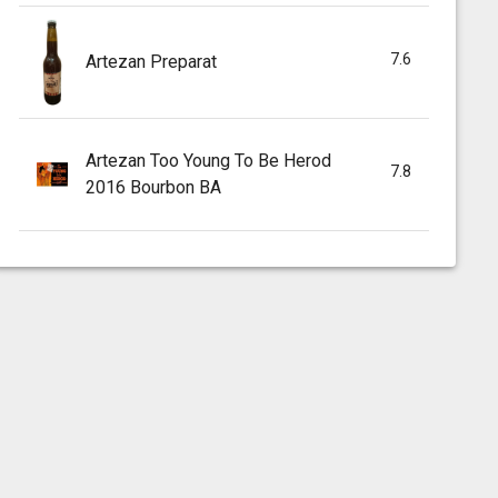
7.6
Artezan Preparat
Artezan Too Young To Be Herod
7.8
2016 Bourbon BA