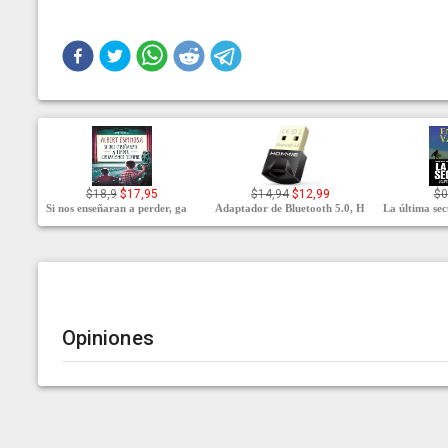
$18,9
$17,95
$14,94
$12,99
$0
Si nos enseñaran a perder, ga
Adaptador de Bluetooth 5.0, H
La última se
Opiniones