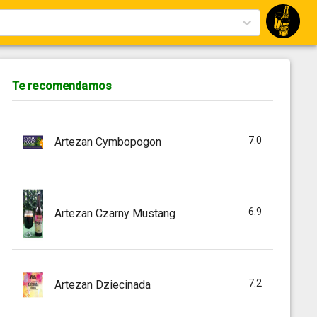
Te recomendamos
7.0
Artezan Cymbopogon
6.9
Artezan Czarny Mustang
7.2
Artezan Dziecinada