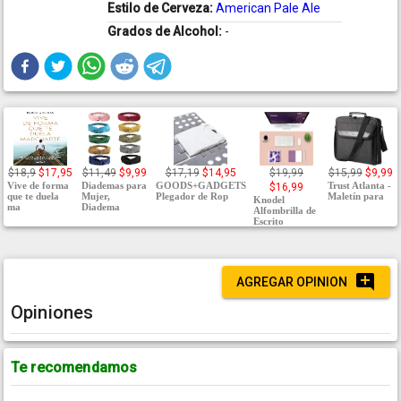
Estilo de Cerveza:
American Pale Ale
Grados de Alcohol:
-
$18,9
$17,95
$11,49
$9,99
$17,19
$14,95
$19,99
$15,99
$9,99
Vive de forma
Diademas para
GOODS+GADGETS
Trust Atlanta -
$16,99
que te duela
Mujer,
Plegador de Rop
Maletín para
Knodel
ma
Diadema
Alfombrilla de
Escrito
AGREGAR OPINION
Opiniones
Te recomendamos