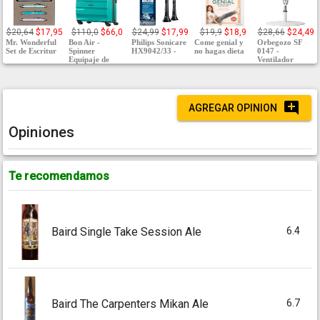
$20,64
$17,95
$110,0
$66,0
$24,99
$17,99
$19,9
$18,9
$28,66
$24,49
Mr. Wonderful
Bon Air -
Philips Sonicare
Come genial y
Orbegozo SF
Set de Escritur
Spinner
HX9042/33 -
no hagas dieta
0147 -
Equipaje de
Ventilador
AGREGAR OPINION
Opiniones
Te recomendamos
6.4
Baird Single Take Session Ale
6.7
Baird The Carpenters Mikan Ale