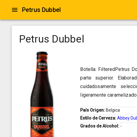
Petrus Dubbel
Petrus Dubbel
Botella: FilteredPetrus 
parte superior. Elabor
cuidadosamente selecc
ligeramente caramelizado 
País Origen:
Belgica
Estilo de Cerveza:
Abbey Du
Grados de Alcohol:
-