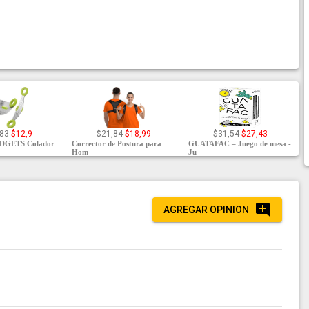
,83
$12,9
$21,84
$18,99
$31,54
$27,43
GETS Colador
Corrector de Postura para
GUATAFAC – Juego de mesa -
Hom
Ju
AGREGAR OPINION