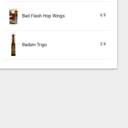
6.9
Bad Flash Hop Wings
5.9
Badúm Trigo