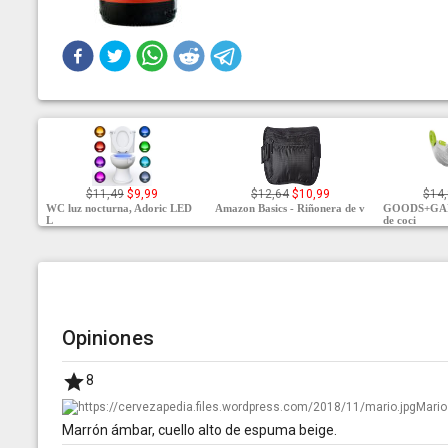
$11,49
$9,99
$12,64
$10,99
$14
WC luz nocturna, Adoric LED
Amazon Basics - Riñonera de v
GOODS+GAD
L
de coci
Opiniones
8
Mario
Marrón ámbar, cuello alto de espuma beige.