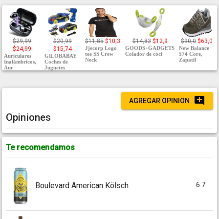
$29,99
$20,99
$11,85
$10,3
$14,83
$12,9
$90,0
$63,0
Jjecorp Logo
GOODS+GADGETS
New Balance
$24,99
$15,74
tee SS Crew
Colador de coci
574 Core,
Auriculares
GILOBABAY
Neck
Zapatil
Inalámbricos,
Coches de
Aur
Juguetes
AGREGAR OPINION
Opiniones
Te recomendamos
6.7
Boulevard American Kölsch