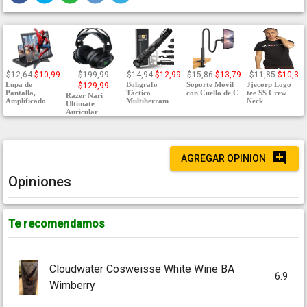
$12,64
$10,99
$199,99
$14,94
$12,99
$15,86
$13,79
$11,85
$10,3
Lupa de
Bolígrafo
Soporte Móvil
Jjecorp Logo
$129,99
Pantalla,
Táctico
con Cuello de C
tee SS Crew
Razer Nari
Amplificado
Multiherram
Neck
Ultimate
Auricular
AGREGAR OPINION
Opiniones
Te recomendamos
Cloudwater Cosweisse White Wine BA
6.9
Wimberry