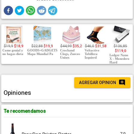
$19,9
$18,9
$22,88
$19,9
$44,99
$35,2
$46,0
$31,58
$136,85
Come genial y
GOODS+GADGETS
Crocband
Voltactive
$119,0
no hagas dieta
Mapa Mundial Pa
Clogs, Zuecos
Tobillera
Ledger Nano
Unisex
Izquierd
X - Monedero
Hard
AGREGAR OPINION
Opiniones
Te recomendamos
7.0