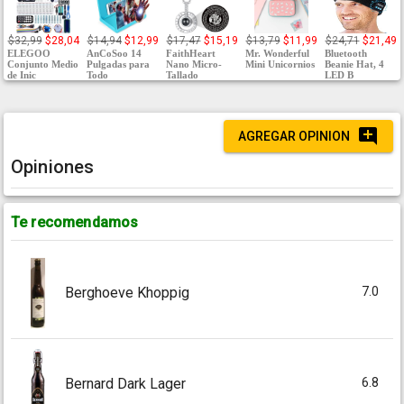
$32,99
$28,04
$14,94
$12,99
$17,47
$15,19
$13,79
$11,99
$24,71
$21,49
ELEGOO
AnCoSoo 14
FaithHeart
Mr. Wonderful
Bluetooth
Conjunto Medio
Pulgadas para
Nano Micro-
Mini Unicornios
Beanie Hat, 4
de Inic
Todo
Tallado
LED B
AGREGAR OPINION
Opiniones
Te recomendamos
7.0
Berghoeve Khoppig
6.8
Bernard Dark Lager