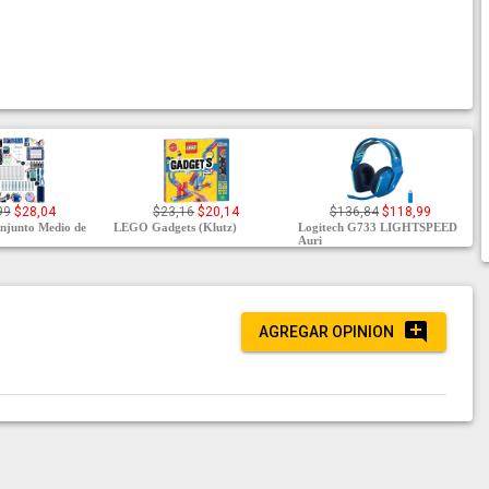
99
$28,04
$23,16
$20,14
$136,84
$118,99
junto Medio de
LEGO Gadgets (Klutz)
Logitech G733 LIGHTSPEED
Auri
AGREGAR OPINION