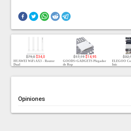
$79,0
$34,0
$17,19
$14,95
$32,
HUAWEI WiFi AX3 - Router
GOODS+GADGETS Plegador
ELEGOO Con
Dual
de Rop
Inic
Opiniones