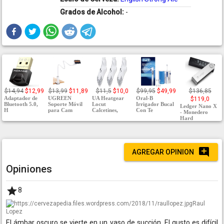
Grados de Alcohol:
-
$14,94
$12,99
$13,99
$11,89
$11,5
$10,0
$99,95
$49,99
$136,85
Adaptador de
UGREEN
UA Heatgear
Oral-B
$119,0
Bluetooth 5.0,
Soporte Móvil
Locut
Irrigador Bucal
Ledger Nano X
H
para Cam
Calcetines,
Con Te
- Monedero
Hard
AGREGAR OPINION
Opiniones
8
Raul
Lopez
El ámbar oscuro se vierte en un vaso de succión. El gusto es difícil