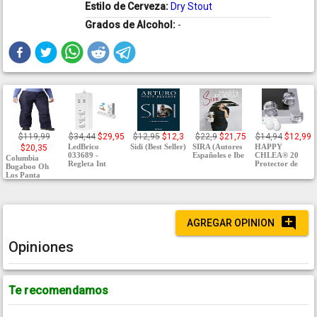
Estilo de Cerveza:
Dry Stout
Grados de Alcohol:
-
$119,99
$34,44
$29,95
$12,95
$12,3
$22,9
$21,75
$14,94
$12,99
LedBrico
Sidi (Best Seller)
SIRA (Autores
HAPPY
$20,35
033689 -
Españoles e Ibe
CHLEA® 20
Columbia
Regleta Int
Protector de
Bugaboo Oh
Los Panta
AGREGAR OPINION
Opiniones
Te recomendamos