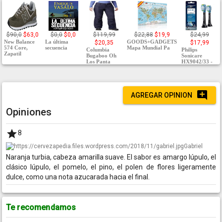
$90,0
$63,0
$0,0
$0,0
$119,99
$22,88
$19,9
$24,99
New Balance
La última
GOODS+GADGETS
$20,35
$17,99
574 Core,
secuencia
Mapa Mundial Pa
Columbia
Philips
Zapatil
Bugaboo Oh
Sonicare
Los Panta
HX9042/33 -
AGREGAR OPINION
Opiniones
8
Gabriel
Naranja turbia, cabeza amarilla suave. El sabor es amargo lúpulo, el
clásico lúpulo, el pomelo, el pino, el polen de flores ligeramente
dulce, como una nota azucarada hacia el final.
Te recomendamos