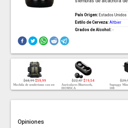
siembras de alcachofa de 
País Origen:
Estados Unidos
Estilo de Cerveza:
Altbier
Grados de Alcohol:
-
$68,99
$59,99
$22,47
$19,54
$29,
Mochila de senderismo con est
Auriculares Bluetooth,
Supoggy Min
HOMSCA
108
Opiniones