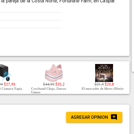
la pareja de la Costa Norte, Fortunate Farm, en Caspar.
99
$27,99
$44,99
$35,2
$21,9
$20,8
i Cámara Espía
Crocband Clogs, Zuecos
El mercader de libros (Histór
Unisex
AGREGAR OPINION