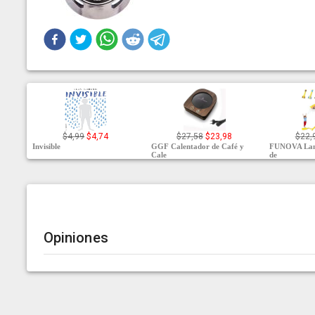
$4,99
$4,74
$27,58
$23,98
$22,
Invisible
GGF Calentador de Café y
FUNOVA Lanz
Cale
de
Opiniones