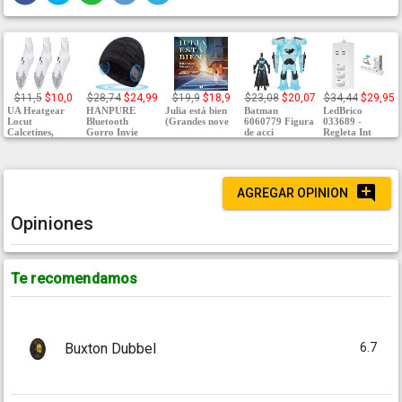
$11,5
$10,0
$28,74
$24,99
$19,9
$18,9
$23,08
$20,07
$34,44
$29,95
UA Heatgear
HANPURE
Julia está bien
Batman
LedBrico
Locut
Bluetooth
(Grandes nove
6060779 Figura
033689 -
Calcetines,
Gorro Invie
de acci
Regleta Int
AGREGAR OPINION
Opiniones
Te recomendamos
6.7
Buxton Dubbel