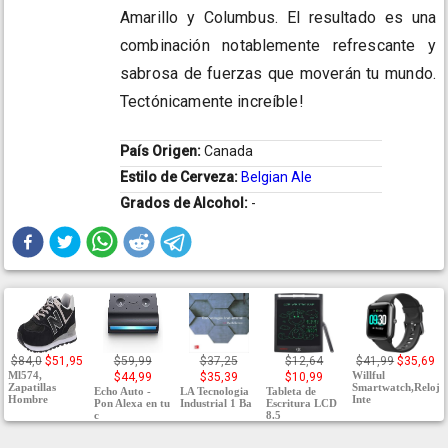
Amarillo y Columbus. El resultado es una
combinación notablemente refrescante y
sabrosa de fuerzas que moverán tu mundo.
Tectónicamente increíble!
País Origen:
Canada
Estilo de Cerveza:
Belgian Ale
Grados de Alcohol:
-
$84,0
$51,95
$59,99
$37,25
$12,64
$41,99
$35,69
Ml574,
Willful
$44,99
$35,39
$10,99
Zapatillas
Smartwatch,Reloj
Echo Auto -
LA Tecnologia
Tableta de
Hombre
Inte
Pon Alexa en tu
Industrial 1 Ba
Escritura LCD
c
8.5