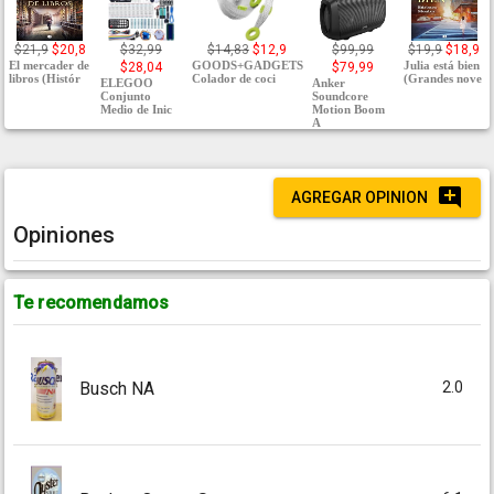
$21,9
$20,8
$32,99
$14,83
$12,9
$99,99
$19,9
$18,9
El mercader de
GOODS+GADGETS
Julia está bien
$28,04
$79,99
libros (Histór
Colador de coci
(Grandes nove
ELEGOO
Anker
Conjunto
Soundcore
Medio de Inic
Motion Boom
A
AGREGAR OPINION
Opiniones
Te recomendamos
2.0
Busch NA