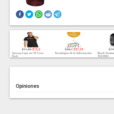
$11,85
$10,3
$38,7
$37,29
$79
Jjecorp Logo tee SS Crew
Tecnologías de la Información
Bosch Tassi
Neck
TAS1002 -
Opiniones