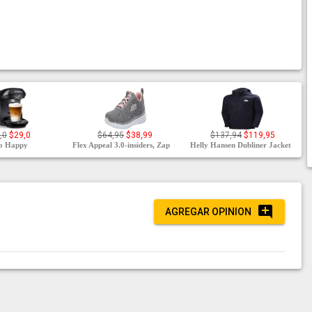
,0
$29,0
$64,95
$38,99
$137,94
$119,95
mo Happy
Flex Appeal 3.0-insiders, Zap
Helly Hansen Dubliner Jacket
AGREGAR OPINION