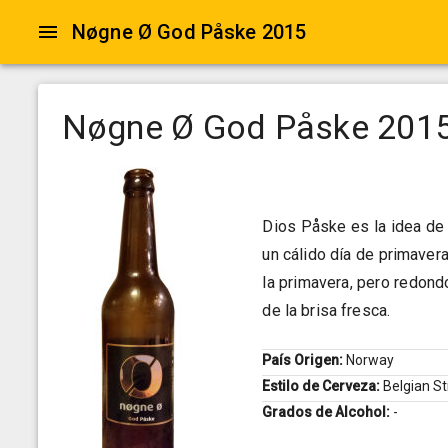
Nøgne Ø God Påske 2015
Nøgne Ø God Påske 201
Dios Påske es la idea de
un cálido día de primaver
la primavera, pero redond
de la brisa fresca.
País Origen:
Norway
Estilo de Cerveza:
Belgian S
Grados de Alcohol:
-