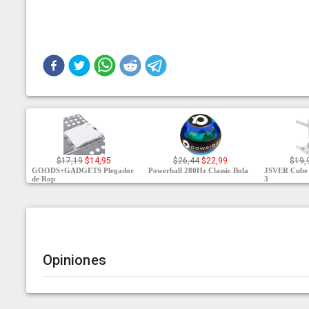
$17,19
$14,95
$26,44
$22,99
$19,
GOODS+GADGETS Plegador
Powerball 280Hz Classic Bola
JSVER Cube 
de Rop
3
Opiniones