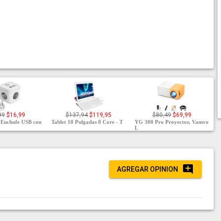
99
$16,99
$137,94
$119,95
$80,49
$69,99
Enchufe USB con
Tablet 10 Pulgadas 8 Core - T
YG 300 Pro Proyector, Vamvo
L
AGREGAR OPINION