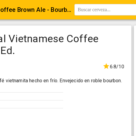
Nerdbrewing Pojo Imperial Vietnamese Coffee Brown Ale - Bourbon Oak Ed.
Buscar cerveza...
al Vietnamese Coffee
 Ed.
6.8/10
fé vietnamita hecho en frío. Envejecido en roble bourbon.
e