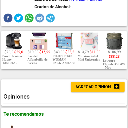
Grados de Alcohol:
-
$79,0
$29,0
$19,99
$16,99
$43,93
$38,2
$13,79
$11,99
$186,99
Bosch Tassimo
Knodel
PILOPEPTAN
Mr. Wonderful
$88,23
Happy
Alfombrilla de
WOMAN
Mini Unicornios
Lowepro
TAS1002 -
Escrito
PACK 2 MESES
Flipside 350 AW
- Moc
AGREGAR OPINION
Opiniones
Te recomendamos