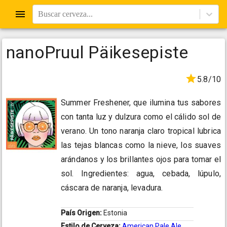
Buscar cerveza...
nanoPruul Päikesepiste
5.8/10
Summer Freshener, que ilumina tus sabores
con tanta luz y dulzura como el cálido sol de
verano. Un tono naranja claro tropical lubrica
las tejas blancas como la nieve, los suaves
arándanos y los brillantes ojos para tomar el
sol. Ingredientes: agua, cebada, lúpulo,
cáscara de naranja, levadura.
País Origen:
Estonia
Estilo de Cerveza:
American Pale Ale