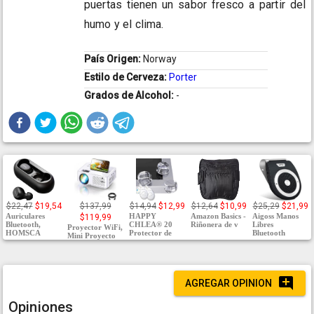
puertas tienen un sabor fresco a partir del
humo y el clima.
País Origen:
Norway
Estilo de Cerveza:
Porter
Grados de Alcohol:
-
$22,47
$19,54
$137,99
$14,94
$12,99
$12,64
$10,99
$25,29
$21,99
Auriculares
HAPPY
Amazon Basics -
Aigoss Manos
$119,99
Bluetooth,
CHLEA® 20
Riñonera de v
Libres
Proyector WiFi,
HOMSCA
Protector de
Bluetooth
Mini Proyecto
AGREGAR OPINION
Opiniones