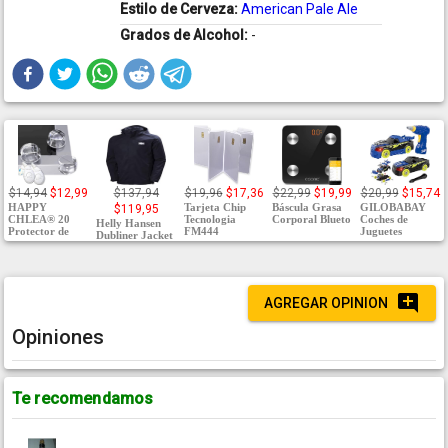
Estilo de Cerveza:
American Pale Ale
Grados de Alcohol:
-
$14,94
$12,99
$137,94
$19,96
$17,36
$22,99
$19,99
$20,99
$15,74
HAPPY
Tarjeta Chip
Báscula Grasa
GILOBABAY
$119,95
CHLEA® 20
Tecnologia
Corporal Blueto
Coches de
Helly Hansen
Protector de
FM444
Juguetes
Dubliner Jacket
AGREGAR OPINION
Opiniones
Te recomendamos