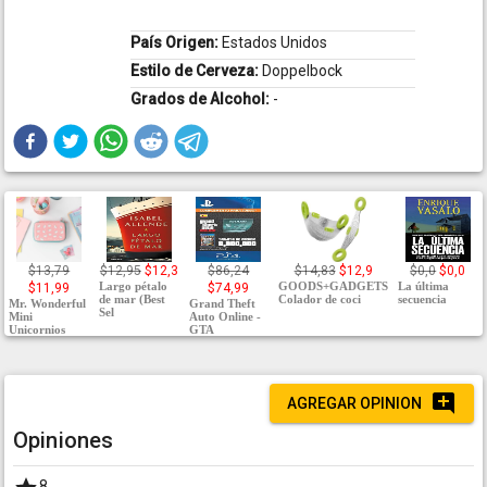
País Origen:
Estados Unidos
Estilo de Cerveza:
Doppelbock
Grados de Alcohol:
-
$13,79
$12,95
$12,3
$86,24
$14,83
$12,9
$0,0
$0,0
Largo pétalo
GOODS+GADGETS
La última
$11,99
$74,99
de mar (Best
Colador de coci
secuencia
Mr. Wonderful
Grand Theft
Sel
Mini
Auto Online -
Unicornios
GTA
AGREGAR OPINION
Opiniones
8