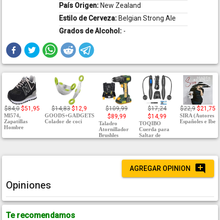
País Origen:
New Zealand
Estilo de Cerveza:
Belgian Strong Ale
Grados de Alcohol:
-
$84,0
$51,95
$14,83
$12,9
$109,99
$17,24
$22,9
$21,75
Ml574,
GOODS+GADGETS
SIRA (Autores
$89,99
$14,99
Zapatillas
Colador de coci
Españoles e Ibe
Taladro
TOQIBO
Hombre
Atornillador
Cuerda para
Brushles
Saltar de
AGREGAR OPINION
Opiniones
Te recomendamos