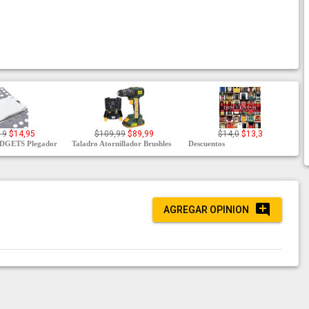
19
$14,95
$109,99
$89,99
$14,0
$13,3
GETS Plegador
Taladro Atornillador Brushles
Descuentos
AGREGAR OPINION