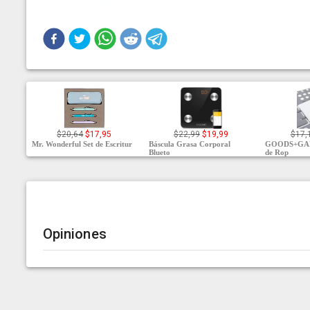
$20,64
$17,95
$22,99
$19,99
$17,
Mr. Wonderful Set de Escritur
Báscula Grasa Corporal
GOODS+GAD
Blueto
de Rop
Opiniones