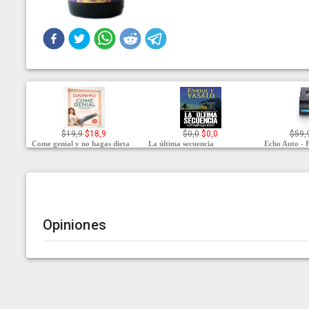
$19,9
$18,9
$0,0
$0,0
$59,
Come genial y no hagas dieta
La última secuencia
Echo Auto - P
Opiniones