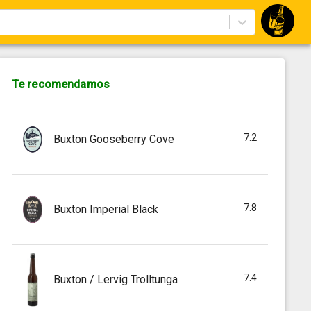
Te recomendamos
7.2
Buxton Gooseberry Cove
7.8
Buxton Imperial Black
7.4
Buxton / Lervig Trolltunga