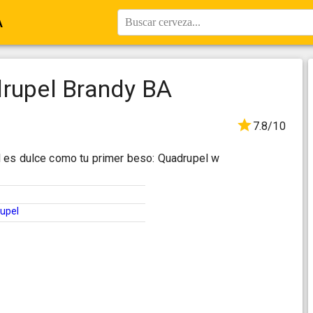
A
Buscar cerveza...
drupel Brandy BA
7.8/10
 es dulce como tu primer beso: Quadrupel w
upel