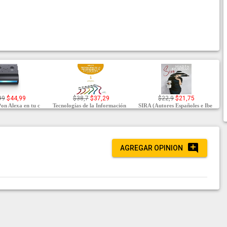
99
$44,99
$38,7
$37,29
$22,9
$21,75
on Alexa en tu c
Tecnologías de la Información
SIRA (Autores Españoles e Ibe
AGREGAR OPINION