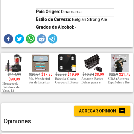
País Origen:
Dinamarca
Estilo de Cerveza:
Belgian Strong Ale
Grados de Alcohol:
-
$114,99
$20,64
$17,95
$22,99
$19,99
$10,34
$8,99
$22,9
$21,75
Mr. Wonderful
Báscula Grasa
Amazon Basics -
SIRA (Autores
$99,99
Set de Escritur
Corporal Blueto
Bolsas para e
Españoles e Ibe
Homgeeek
Batidora de
Vaso, Li
AGREGAR OPINION
Opiniones