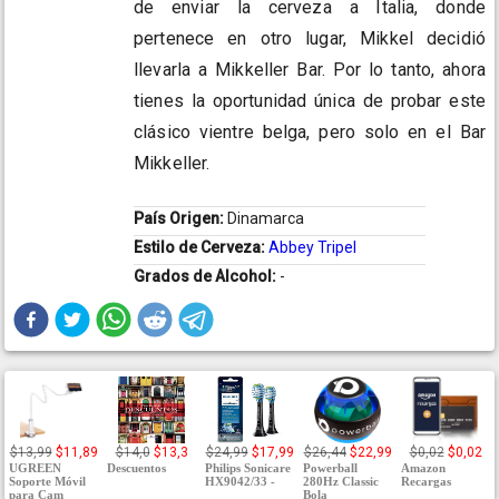
de enviar la cerveza a Italia, donde
pertenece en otro lugar, Mikkel decidió
llevarla a Mikkeller Bar. Por lo tanto, ahora
tienes la oportunidad única de probar este
clásico vientre belga, pero solo en el Bar
Mikkeller.
País Origen:
Dinamarca
Estilo de Cerveza:
Abbey Tripel
Grados de Alcohol:
-
$13,99
$11,89
$14,0
$13,3
$24,99
$17,99
$26,44
$22,99
$0,02
$0,02
UGREEN
Descuentos
Philips Sonicare
Powerball
Amazon
Soporte Móvil
HX9042/33 -
280Hz Classic
Recargas
para Cam
Bola