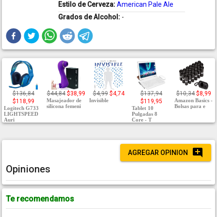
Estilo de Cerveza:
American Pale Ale
Grados de Alcohol:
-
$136,84
$44,84
$38,99
$4,99
$4,74
$137,94
$10,34
$8,99
Masajeador de
Invisible
Amazon Basics -
$118,99
$119,95
silicona femeni
Bolsas para e
Logitech G733
Tablet 10
LIGHTSPEED
Pulgadas 8
Auri
Core - T
AGREGAR OPINION
Opiniones
Te recomendamos