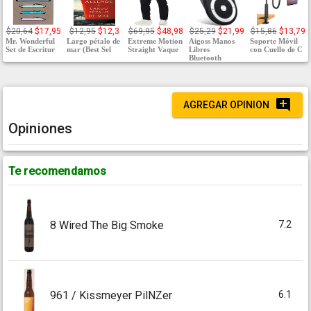
$20,64
$17,95
$12,95
$12,3
$69,95
$48,98
$25,29
$21,99
$15,86
$13,79
Mr. Wonderful
Largo pétalo de
Extreme Motion
Aigoss Manos
Soporte Móvil
Set de Escritur
mar (Best Sel
Straight Vaque
Libres
con Cuello de C
Bluetooth
AGREGAR OPINION
Opiniones
Te recomendamos
7.2
8 Wired The Big Smoke
6.1
961 / Kissmeyer PilNZer