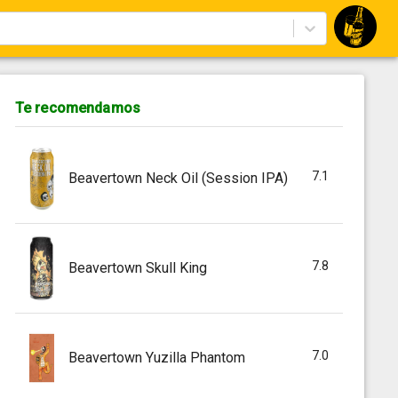
Te recomendamos
7.1
Beavertown Neck Oil (Session IPA)
7.8
Beavertown Skull King
7.0
Beavertown Yuzilla Phantom