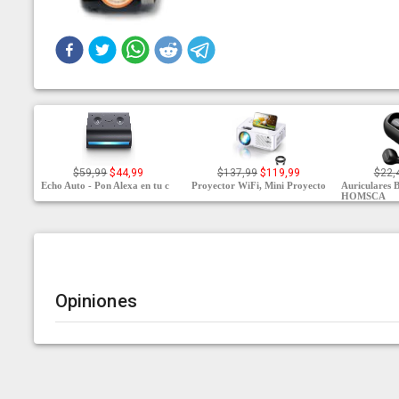
$59,99
$44,99
$137,99
$119,99
$22,
Echo Auto - Pon Alexa en tu c
Proyector WiFi, Mini Proyecto
Auriculares B
HOMSCA
Opiniones