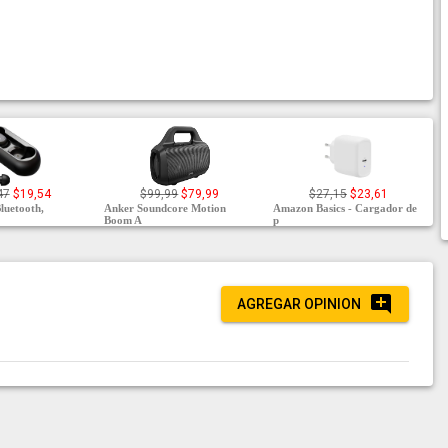
47
$19,54
$99,99
$79,99
$27,15
$23,61
luetooth,
Anker Soundcore Motion
Amazon Basics - Cargador de
Boom A
p
AGREGAR OPINION