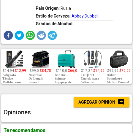
País Origen:
Rusia
Estilo de Cerveza:
Abbey Dubbel
Grados de Alcohol:
-
$14,94
$12,99
$99,0
$84,78
$110,0
$66,0
$17,24
$14,99
$99,99
$79,99
Bolígrafo
Nespresso
Bon Air -
TOQIBO
Anker
Táctico
De'Longhi
Spinner
Cuerda para
Soundcore
Multiherram
Inissia E
Equipaje de
Saltar de
Motion Boom A
AGREGAR OPINION
Opiniones
Te recomendamos