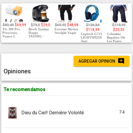
$80,49
$69,99
$79,0
$29,0
$69,95
$48,98
$136,84
$119,99
YG 300 Pro
Bosch Tassimo
Extreme Motion
$118,99
$20,35
Proyector,
Happy
Straight Vaque
Logitech G733
Columbia
Vamvo L
TAS1002 -
LIGHTSPEED
Bugaboo Oh
Auri
Los Panta
AGREGAR OPINION
Opiniones
Te recomendamos
7.4
Dieu du Ciel! Dernière Volonté