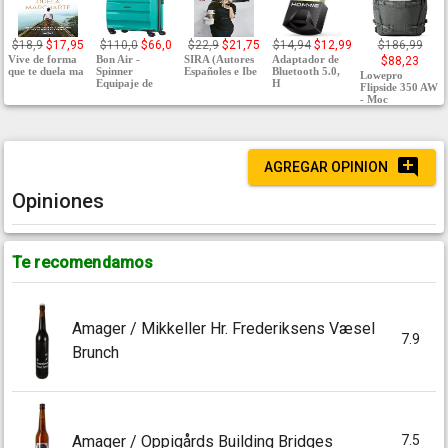
$18,9
$17,95
$110,0
$66,0
$22,9
$21,75
$14,94
$12,99
$186,99
Vive de forma
Bon Air -
SIRA (Autores
Adaptador de
$88,23
que te duela ma
Spinner
Españoles e Ibe
Bluetooth 5.0,
Lowepro
Equipaje de
H
Flipside 350 AW
- Moc
AGREGAR OPINION
Opiniones
Te recomendamos
Amager / Mikkeller Hr. Frederiksens Væsel
7.9
Brunch
7.5
Amager / Oppigårds Building Bridges