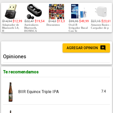
$14,94
$12,99
$22,47
$19,54
$14,0
$13,3
$99,95
$49,99
$27,15
$23,61
Adaptador de
Auriculares
Descuentos
Oral-B
Amazon Basics -
Bluetooth 5.0,
Bluetooth,
Irrigador Bucal
Cargador de p
H
HOMSCA
Con Te
AGREGAR OPINION
Opiniones
Te recomendamos
7.4
BIIR Equinox Triple IPA