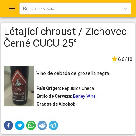
Buscar cerveza...
Létající chroust / Zichovec
Černé CUCU 25°
6.6/10
Vino de cebada de grosella negra.
País Origen:
Republica Checa
Estilo de Cerveza:
Barley Wine
Grados de Alcohol:
-