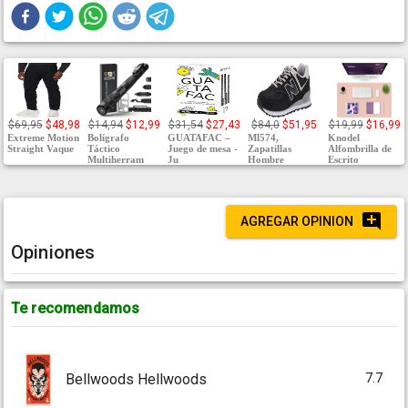
$69,95
$48,98
$14,94
$12,99
$31,54
$27,43
$84,0
$51,95
$19,99
$16,99
Extreme Motion
Bolígrafo
GUATAFAC –
Ml574,
Knodel
Straight Vaque
Táctico
Juego de mesa -
Zapatillas
Alfombrilla de
Multiherram
Ju
Hombre
Escrito
AGREGAR OPINION
Opiniones
Te recomendamos
7.7
Bellwoods Hellwoods