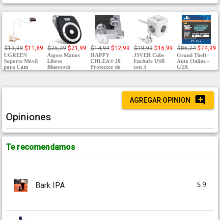
$13,99
$11,89
$25,29
$21,99
$14,94
$12,99
$19,99
$16,99
$86,24
$74,99
UGREEN
Aigoss Manos
HAPPY
JSVER Cube
Grand Theft
Soporte Móvil
Libres
CHLEA® 20
Enchufe USB
Auto Online -
para Cam
Bluetooth
Protector de
con 3
GTA
AGREGAR OPINION
Opiniones
Te recomendamos
5.9
Bark IPA