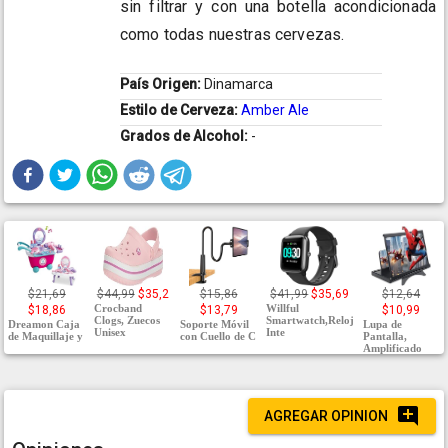
sin filtrar y con una botella acondicionada
como todas nuestras cervezas.
País Origen:
Dinamarca
Estilo de Cerveza:
Amber Ale
Grados de Alcohol:
-
$21,69
$44,99
$35,2
$15,86
$41,99
$35,69
$12,64
Crocband
Willful
$18,86
$13,79
$10,99
Clogs, Zuecos
Smartwatch,Reloj
Dreamon Caja
Soporte Móvil
Lupa de
Unisex
Inte
de Maquillaje y
con Cuello de C
Pantalla,
Amplificado
AGREGAR OPINION