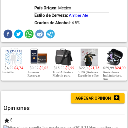
País Origen:
Mexico
Estilo de Cerveza:
Amber Ale
Grados de Alcohol:
4.5%
$4,99
$4,74
$0,02
$0,02
$15,99
$9,99
$22,9
$21,75
$29,99
$24,99
Invisible
Amazon
Trust Atlanta -
SIRA (Autores
Auriculares
Recargas
Maletín para
Españoles e Ibe
Inalámbricos,
Aur
AGREGAR OPINION
Opiniones
8