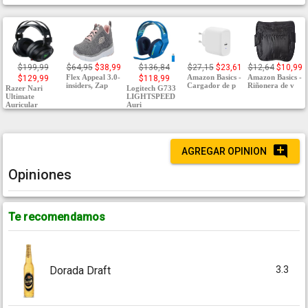
$199,99
$64,95
$38,99
$136,84
$27,15
$23,61
$12,64
$10,99
Flex Appeal 3.0-
Amazon Basics -
Amazon Basics -
$129,99
$118,99
insiders, Zap
Cargador de p
Riñonera de v
Razer Nari
Logitech G733
Ultimate
LIGHTSPEED
Auricular
Auri
AGREGAR OPINION
Opiniones
Te recomendamos
3.3
Dorada Draft