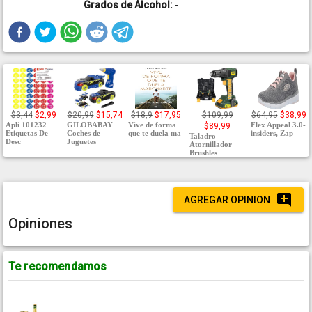
Grados de Alcohol:
-
$3,44
$2,99
$20,99
$15,74
$18,9
$17,95
$109,99
$64,95
$38,99
Apli 101232
GILOBABAY
Vive de forma
Flex Appeal 3.0-
$89,99
Etiquetas De
Coches de
que te duela ma
insiders, Zap
Taladro
Desc
Juguetes
Atornillador
Brushles
AGREGAR OPINION
Opiniones
Te recomendamos